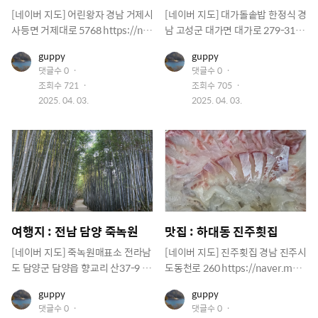
요 라는 문구가 보입니다. 힘이 나네
다 먹으니 짬뽕이 나오네요 같이 먹
[네이버 지도] 어린왕자 경남 거제시
[네이버 지도] 대가돌솥밥 한정식 경
요 고기만두가 먼저 나옵니다. 먹음
을라면 메뉴를 통일해야 됩니다. 이
사등면 거제대로 5768 https://nav
남 고성군 대가면 대가로 279-31 h
직 스러워서 보자마자 한입 넣어 봅
집은 메뉴별로 나오는 시간이 다릅
er.me/FEdvxeGQ 맨날 낚시하러
ttps://naver.me/5OGz71Ae 날씨
니다. 앗 뜨거워~ 비빔냉면이 나왔
니다. 다소 짬뽕이 늦게 나오네요 알
유
유
guppy
guppy
다니는 길인데 오늘은 웬지 돈까스
도 춥고 바람도 많이 분다 하여 낚시
저
저
어요 썩어냉면이랑 비슷하네요 육
짬뽕에 알이 한가득 입니다. 우와 부
댓글수
0
댓글수
0
가 눈에 보이네요 가보고 싶어서 들
는 못가고 식구들이랑 차타고 드라
이
이
전이 있어서 구수하니 맛있어요 물
드럽고 맛나요~ 오랜만에 맛나는 짬
조회수
721
조회수
705
미
미
러 봅니다 거제방향으로 가다가 갈
이브나 나가 볼까 하는데 갈데가 마
지
작
지
작
2025. 04. 03.
2025. 04. 03.
냉면입니다. 아직 더위가 시작 되지
뽕 먹었네요 알이 한가득이라 먹을
려면 길찾기가 쉽지 않네요 주유소
땅치 않네요 여기저기 아무데나 운
성
성
않아서 그런지 춥네요 ㅋㅋ 더디어
만 합니다. ㅋㅋ 앞으로 자주 와야 긋
바로 옆입니다. 통영쪽으로 가다보
전해 봅니다. 가는길에 이쁜 저수지
일
일
나왔어요 눈꽃치즈돈까스 ㅋㅋ 먹
네요
면 보여요 집들이 버벗 모양이라 이
가 있고 뷰가 좋은 식당이 있네요 일
고 싶어서 요기까지 왔는데 아껴 먹
쁘긴 한데 약간 오래된 느낌 바로 옆
단 배가 고프니 들어가 봅니다. 돌솥
는다고 하나씩 하나씩 잘라서 먹기
길로 내려 가는 길도 있네요 자리를
밥 이네요 한정식이라 다들 안가리
ㅋㅋ 맛은 평균이상이네요 이정도
잡아 봅니다. 바다 뷰가 예술이네요
고 잘 먹을수 있겠네요 우리는 4명
면 합격 입니다. 그런데 너무도 멀리
저기 안쪽에도 홀이 있어요 테이블
이라 돼지 불고기 2개랑 게장 2개 시
왔네요 ㅋㅋ
이 늘찍하게 놓여 있습니다. 저는 등
켜 봅니다. 자리에서 기다리며 뷰를
여행지 : 전남 담양 죽녹원
맛집 : 하대동 진주횟집
심가스랑 새우후라이 시켜 봅니다.
감상하 봅니다. 시원시원합니다. 밖
치즈 스파게티도 먹어 봐야죠 쥬스
은 춥지만 ㅋㅋ 기다리다 보면 반찬
[네이버 지도] 죽녹원매표소 전라남
[네이버 지도] 진주횟집 경남 진주시
랑 사이다도 시키구요 한참 있다가
들이 줄줄이 나옵니다. 줄줄이 줄줄
도 담양군 담양읍 향교리 산37-9 ht
도동천로 260 https://naver.me/
나옵니다. 수제라서 그런지 만드는
이 개인적으로 좋아하는 물김치 ㅋ
tps://naver.me/xJaOZcLG
GA6JHyaf
유
유
guppy
guppy
데 시간이 많이 걸립니다. 돈까스는
ㅋ 동치미네요 ㅋㅋ 막내 좋아하는
저
저
댓글수
0
댓글수
0
맛이 있네요 바삭바삭 거리고 새우
생선도 있네요 이거면 밥 한공기는
이
이