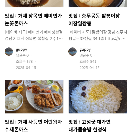
맛집 : 거제 장목면 매미면가
맛집 : 충무공동 짬뽕어장
눈꽃돈까스
어장알짬뽕
[네이버 지도] 매미면가 매미성본점
[네이버 지도] 짬뽕어장 경남 진주시
경남 거제시 장목면 복항길 2 주1동
범골로37번길 34 1층 https://nav
1층 103호 https://naver.me/GBl
er.me/GSDWvQqr 점심시간에 오
유
유
guppy
guppy
7WSw3 주말에 맛난거 먹자고 해서
랜만에 외식합니다. 짬뽕 먹고 싶다
저
저
댓글수
0
댓글수
0
외식하러 나왔습니다. 막내가 좋아
하여 찾아왔네요 예전에 횟집 자리
이
이
조회수
678
조회수
841
미
미
하는 눈꽃치즈돈까스 먹으러 검색
인데 바뀌었네요 장사가 잘 안되었
지
작
지
작
2025. 04. 15.
2025. 04. 15.
하다가 거제까지 왔어요 여기는 매
나 봅니다. 메뉴중에 특이한게 있네
성
성
미성이 있는곳 입구네요 ㅋㅋ 여기
요 어장알짬뽕 ㅋㅋ 우삼겹짬뽕은
일
일
왔으니 맛있게 먹기로 하고 하나씩
많이 먹어 본지라 알짬뽕 시켜 봅니
시켜 봅니다. 육전물냉면, 육전비빔
다. 일행은 매운땡초짜장으로 갑니
냉면, 만두 눈꽃치즈돈까스 시켰어
다. 주문을 키오스크로 한뒤 기다려
요 바로 매미성 입구라 사람들이 많
봅니다. 기다리면서 단무지랑 양파
이 지나 갑니다. 근데 다들 하나씩 물
랑 한가득 가져와야죠 기다리다 보
고 나오네요 십원빵도 있고 옥수수
면 음식이 나옵니다. 먼저 짜짱면이
맛집 : 거제 사등면 어린왕자
맛집 : 고성군 대가면
빵도 있고 ㅋㅋ 우리는 냉면이랑 돈
나오네요 먼저 나왔으니 앞접시 가
수제돈까스
대가돌솥밥 한정식
까스 먹는다 ㅋㅋ 종이컵에 힘내세
져와서 갈라 먹습니다. 짜장면 거의