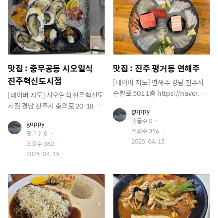
맛집 : 충무공동 시오일식
맛집 : 진주 평거동 연해주
진주혁신도시점
[네이버 지도] 연해주 경남 진주시
순환로 501 1층 https://naver.m
[네이버 지도] 시오일식 진주혁신도
e/xWiXc8yc
시점 경남 진주시 충의로 20-18 2층
유
guppy
201호, 202호 https://naver.me/
저
댓글수
0
유
guppy
이
5G5oIowX
저
조회수
356
미
댓글수
0
이
지
작
2025. 04. 15.
조회수
382
미
성
지
작
2025. 04. 15.
일
성
일