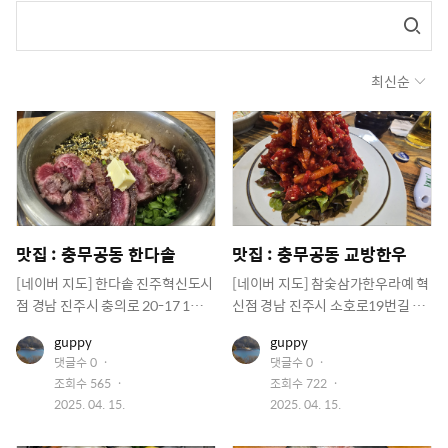
최신순
맛집 : 충무공동 한다솥
맛집 : 충무공동 교방한우
[네이버 지도] 한다솥 진주혁신도시
[네이버 지도] 참숯삼가한우라예 혁
점 경남 진주시 충의로 20-17 1층 1
신점 경남 진주시 소호로19번길 29
10호 https://naver.me/GqNtOFf
1층 https://naver.me/FeCRr8j3
유
유
guppy
guppy
N
참숯삼가한우라예 에서 교방한우로
저
저
댓글수
0
댓글수
0
이름을 바꾼다네요
이
이
조회수
565
조회수
722
미
미
지
작
지
작
2025. 04. 15.
2025. 04. 15.
성
성
일
일