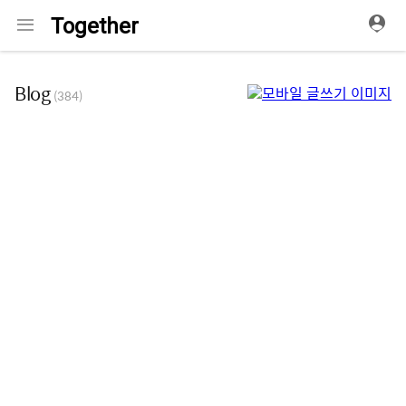
메
Together
뉴
Blog
(384)