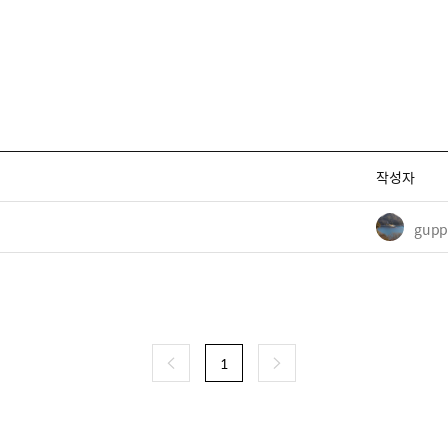
작성자
유저 이미지
gupp
1