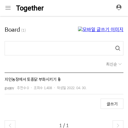
메
Together
뉴
Board
(1)
최신순
첨부파일
지인농장에서 토종닭 부화시키기
guppy
추천수
0
조회수
1,408
작성일
2022. 04. 30.
글쓰기
1
/
1