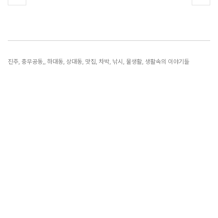
진주, 충무공동,, 하대동, 상대동, 맛집, 차박, 낚시, 물생활, 생활속의 이야기들